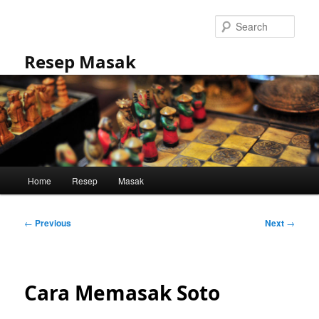
Skip
to
Sear
primary
content
Resep Masak
Main
Home
Resep
Masak
menu
Post
←
Previous
Next
→
navigation
Cara Memasak Soto