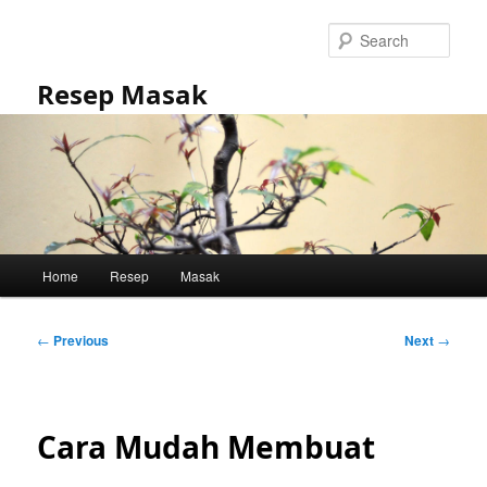
Skip
to
Sear
primary
content
Resep Masak
Main
Home
Resep
Masak
menu
Post
←
Previous
Next
→
navigation
Cara Mudah Membuat