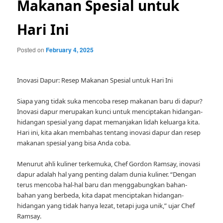
Makanan Spesial untuk
Hari Ini
Posted on
February 4, 2025
Inovasi Dapur: Resep Makanan Spesial untuk Hari Ini
Siapa yang tidak suka mencoba resep makanan baru di dapur?
Inovasi dapur merupakan kunci untuk menciptakan hidangan-
hidangan spesial yang dapat memanjakan lidah keluarga kita.
Hari ini, kita akan membahas tentang inovasi dapur dan resep
makanan spesial yang bisa Anda coba.
Menurut ahli kuliner terkemuka, Chef Gordon Ramsay, inovasi
dapur adalah hal yang penting dalam dunia kuliner. “Dengan
terus mencoba hal-hal baru dan menggabungkan bahan-
bahan yang berbeda, kita dapat menciptakan hidangan-
hidangan yang tidak hanya lezat, tetapi juga unik,” ujar Chef
Ramsay.