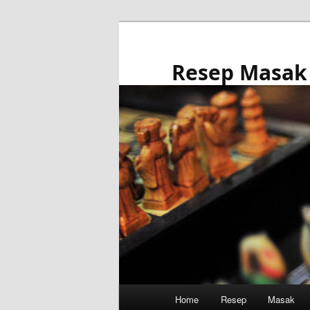
Skip
to
primary
Resep Masak
content
Main
Home
Resep
Masak
menu