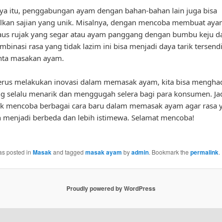
ya itu, penggabungan ayam dengan bahan-bahan lain juga bisa
lkan sajian yang unik. Misalnya, dengan mencoba membuat aya
aus rujak yang segar atau ayam panggang dengan bumbu keju d
mbinasi rasa yang tidak lazim ini bisa menjadi daya tarik tersendi
inta masakan ayam.
erus melakukan inovasi dalam memasak ayam, kita bisa mengha
 selalu menarik dan menggugah selera bagi para konsumen. Jad
uk mencoba berbagai cara baru dalam memasak ayam agar rasa 
n menjadi berbeda dan lebih istimewa. Selamat mencoba!
as posted in
Masak
and tagged
masak ayam
by
admin
. Bookmark the
permalink
.
Proudly powered by WordPress