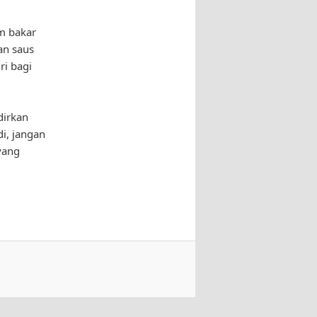
m bakar
an saus
ri bagi
dirkan
i, jangan
yang