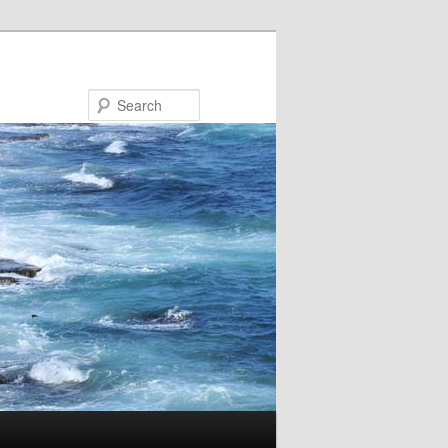
Search