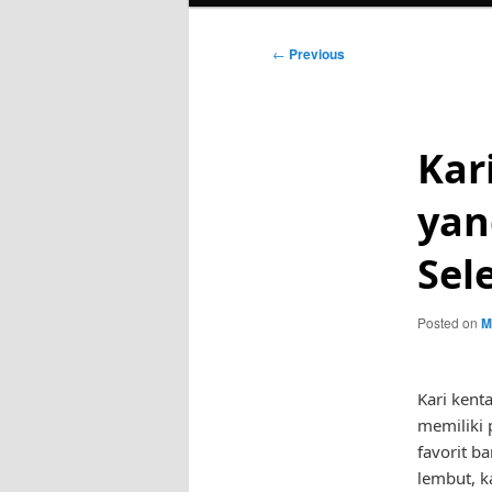
Post
←
Previous
navigation
Kar
yan
Sel
Posted on
M
Kari kent
memiliki
favorit b
lembut, k