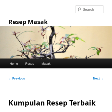
Skip
to
Sear
primary
content
Resep Masak
Main
Home
Resep
Masak
menu
Post
←
Previous
Next
→
navigation
Kumpulan Resep Terbaik