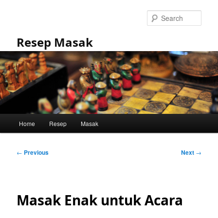
Skip
to
Sear
primary
content
Resep Masak
Main
Home
Resep
Masak
menu
Post
←
Previous
Next
→
navigation
Masak Enak untuk Acara