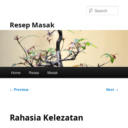
Skip
to
Sear
primary
content
Resep Masak
Main
Home
Resep
Masak
menu
Post
←
Previous
Next
→
navigation
Rahasia Kelezatan