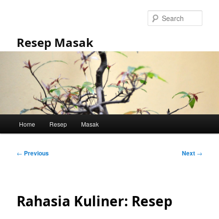
Skip
to
Sear
primary
content
Resep Masak
Main
Home
Resep
Masak
menu
Post
←
Previous
Next
→
navigation
Rahasia Kuliner: Resep