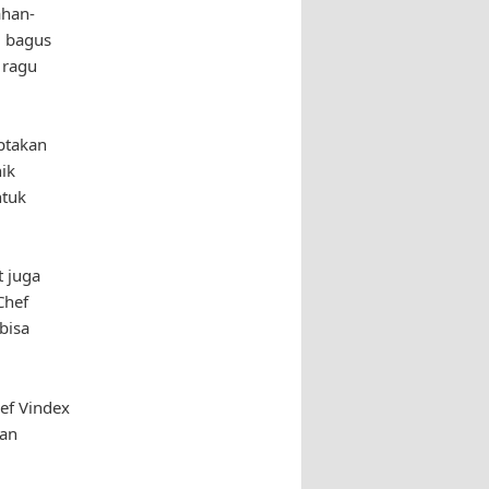
ahan-
g bagus
 ragu
ptakan
ik
ntuk
 juga
Chef
bisa
hef Vindex
kan