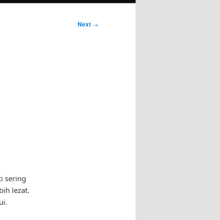
Next
→
i sering
ih lezat.
ui.