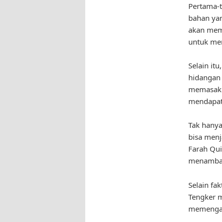
Pertama-t
bahan yan
akan memb
untuk mem
Selain it
hidangan 
memasak 
mendapat
Tak hany
bisa menj
Farah Qui
menambah 
Selain fa
Tengker m
memengaru