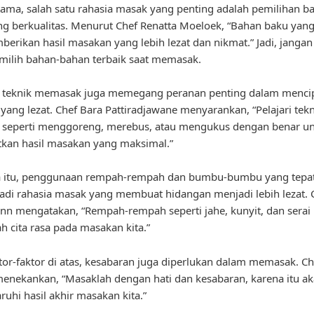
ama, salah satu rahasia masak yang penting adalah pemilihan b
g berkualitas. Menurut Chef Renatta Moeloek, “Bahan baku yan
erikan hasil masakan yang lebih lezat dan nikmat.” Jadi, jangan
ilih bahan-bahan terbaik saat memasak.
u, teknik memasak juga memegang peranan penting dalam menci
yang lezat. Chef Bara Pattiradjawane menyarankan, “Pelajari tekn
seperti menggoreng, merebus, atau mengukus dengan benar u
kan hasil masakan yang maksimal.”
a itu, penggunaan rempah-rempah dan bumbu-bumbu yang tepat
adi rahasia masak yang membuat hidangan menjadi lebih lezat. 
nn mengatakan, “Rempah-rempah seperti jahe, kunyit, dan serai 
cita rasa pada masakan kita.”
ktor-faktor di atas, kesabaran juga diperlukan dalam memasak. C
enekankan, “Masaklah dengan hati dan kesabaran, karena itu a
hi hasil akhir masakan kita.”