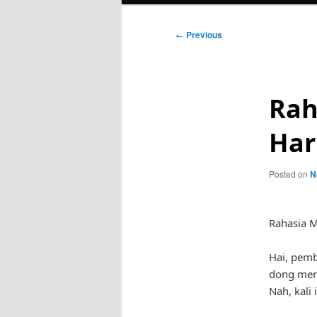
Post
←
Previous
navigation
Rah
Har
Posted on
N
Rahasia M
Hai, pemb
dong menc
Nah, kali