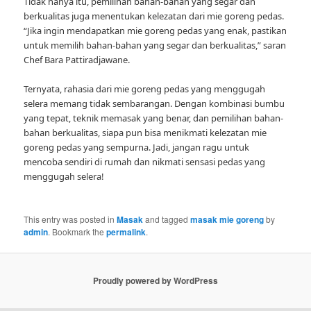
Tidak hanya itu, pemilihan bahan-bahan yang segar dan
berkualitas juga menentukan kelezatan dari mie goreng pedas.
“Jika ingin mendapatkan mie goreng pedas yang enak, pastikan
untuk memilih bahan-bahan yang segar dan berkualitas,” saran
Chef Bara Pattiradjawane.
Ternyata, rahasia dari mie goreng pedas yang menggugah
selera memang tidak sembarangan. Dengan kombinasi bumbu
yang tepat, teknik memasak yang benar, dan pemilihan bahan-
bahan berkualitas, siapa pun bisa menikmati kelezatan mie
goreng pedas yang sempurna. Jadi, jangan ragu untuk
mencoba sendiri di rumah dan nikmati sensasi pedas yang
menggugah selera!
This entry was posted in
Masak
and tagged
masak mie goreng
by
admin
. Bookmark the
permalink
.
Proudly powered by WordPress