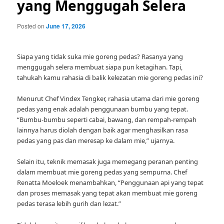
yang Menggugah Selera
Posted on
June 17, 2026
Siapa yang tidak suka mie goreng pedas? Rasanya yang
menggugah selera membuat siapa pun ketagihan. Tapi,
tahukah kamu rahasia di balik kelezatan mie goreng pedas ini?
Menurut Chef Vindex Tengker, rahasia utama dari mie goreng
pedas yang enak adalah penggunaan bumbu yang tepat.
“Bumbu-bumbu seperti cabai, bawang, dan rempah-rempah
lainnya harus diolah dengan baik agar menghasilkan rasa
pedas yang pas dan meresap ke dalam mie,” ujarnya.
Selain itu, teknik memasak juga memegang peranan penting
dalam membuat mie goreng pedas yang sempurna. Chef
Renatta Moeloek menambahkan, “Penggunaan api yang tepat
dan proses memasak yang tepat akan membuat mie goreng
pedas terasa lebih gurih dan lezat.”