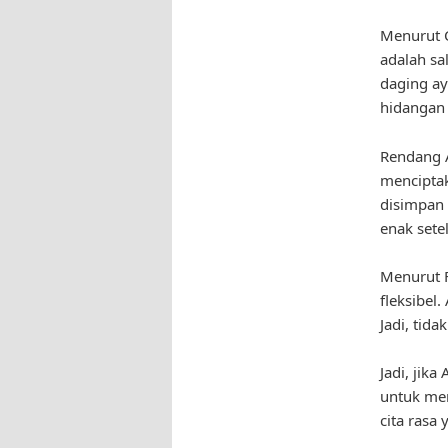
Menurut 
adalah sa
daging a
hidangan
Rendang A
menciptak
disimpan 
enak sete
Menurut 
fleksibel
Jadi, tida
Jadi, jik
untuk me
cita rasa