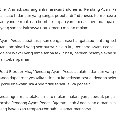
Chef Ahmad, seorang ahli masakan Indonesia, “Rendang Ayam P
lah satu hidangan yang sangat populer di Indonesia. Kombinasi 
yam yang empuk dan bumbu rempah yang pedas membuatnya m
 yang sangat istimewa untuk menu makan malam.”
yam Pedas dapat disajikan dengan nasi hangat atau lontong, s
an kombinasi yang sempurna. Selain itu, Rendang Ayam Pedas j
dalam waktu yang lama tanpa takut basi, bahkan rasanya akan 
lah beberapa hari.
Food Blogger Mia, “Rendang Ayam Pedas adalah hidangan yang 
. Anda dapat menyesuaikan tingkat kepedasan sesuai dengan sele
k perlu khawatir jika Anda tidak terlalu suka pedas.”
a Anda ingin menciptakan menu makan malam yang spesial, janga
ncoba Rendang Ayam Pedas. Dijamin lidah Anda akan dimanjak
 yang kaya akan rempah-rempah. Selamat mencoba!