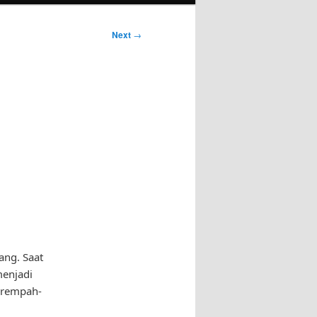
Next
→
ang. Saat
enjadi
 rempah-