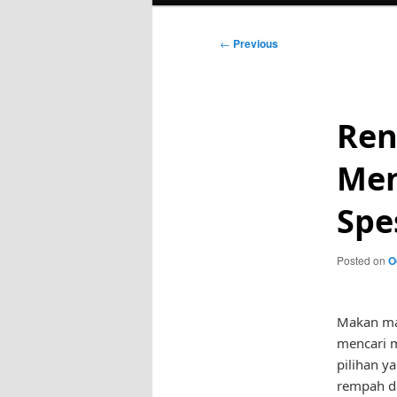
Post
←
Previous
navigation
Ren
Men
Spe
Posted on
O
Makan mal
mencari 
pilihan y
rempah da