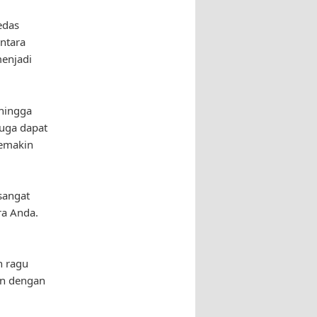
edas
antara
enjadi
ehingga
uga dapat
semakin
sangat
ra Anda.
n ragu
an dengan