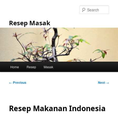
Skip
to
Sear
primary
content
Resep Masak
Main
Home
Resep
Masak
menu
Post
←
Previous
Next
→
navigation
Resep Makanan Indonesia