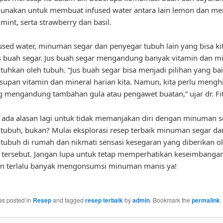
gunakan untuk membuat infused water antara lain lemon dan me
mint, serta strawberry dan basil.
fused water, minuman segar dan penyegar tubuh lain yang bisa ki
s buah segar. Jus buah segar mengandung banyak vitamin dan mi
tuhkan oleh tubuh. “Jus buah segar bisa menjadi pilihan yang ba
supan vitamin dan mineral harian kita. Namun, kita perlu menghi
 mengandung tambahan gula atau pengawet buatan,” ujar dr. Fit
ak ada alasan lagi untuk tidak memanjakan diri dengan minuman 
tubuh, bukan? Mulai eksplorasi resep terbaik minuman segar da
tubuh di rumah dan nikmati sensasi kesegaran yang diberikan o
ersebut. Jangan lupa untuk tetap memperhatikan keseimbangan 
an terlalu banyak mengonsumsi minuman manis ya!
as posted in
Resep
and tagged
resep terbaik
by
admin
. Bookmark the
permalink
.