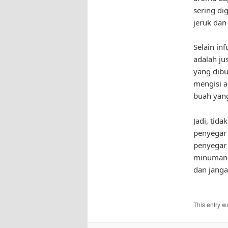
sering di
jeruk dan 
Selain in
adalah ju
yang dibu
mengisi a
buah yang
Jadi, tid
penyegar 
penyegar 
minuman t
dan jang
This entry w