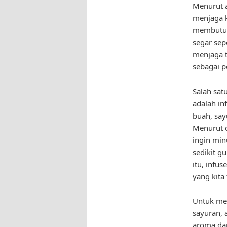
Menurut a
menjaga k
membutuh
segar sep
menjaga tu
sebagai p
Salah sat
adalah in
buah, sa
Menurut c
ingin min
sedikit g
itu, infu
yang kita
Untuk mem
sayuran, 
aroma dap