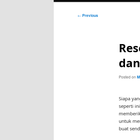
Post
←
Previous
navigation
Res
dan
Posted on
M
Siapa yan
seperti i
memberika
untuk men
buat send