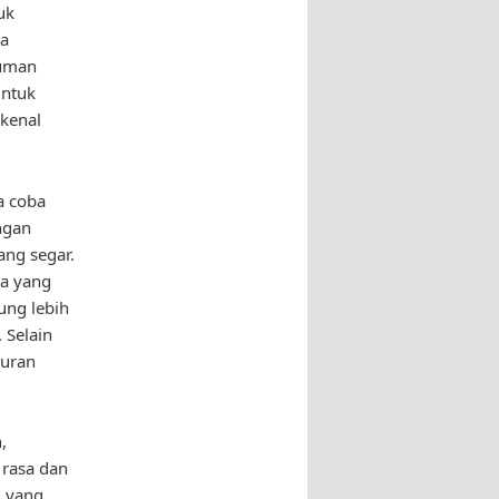
uk
ta
numan
untuk
ikenal
a coba
ngan
ng segar.
ka yang
ung lebih
 Selain
yuran
,
 rasa dan
n yang