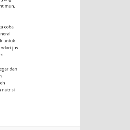
ntimun,
ta coba
neral
ik untuk
ndari jus
ri.
segar dan
n
leh
nutrisi