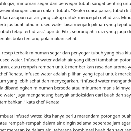
hli gizi, minuman segar dan penyegar tubuh sangat penting unt
eseimbangan cairan dalam tubuh. “Ketika cuaca panas, tubuh ki
kan asupan cairan yang cukup untuk mencegah dehidrasi. Mi
erti jus buah atau infused water bisa menjadi pilihan yang tepat 
buh tetap terhidrasi,” ujar dr. Fitri, seorang ahli gizi yang juga d
enulis buku tentang pola makan sehat.
u resep terbaik minuman segar dan penyegar tubuh yang bisa kit
fused water. Infused water adalah air yang diberi tambahan poto
yuran, atau rempah-rempah untuk memberikan rasa dan aroma ya
hef Renata, infused water adalah pilihan yang tepat untuk mere
um yang lebih sehat dan menyegarkan. “Infused water mengand
ula dibandingkan minuman bersoda atau minuman manis lainnya.
sed water juga mengandung banyak antioksidan dari buah dan sa
 tambahkan,” kata chef Renata.
buat infused water, kita hanya perlu merendam potongan buah
atau rempah-rempah dalam air dingin selama beberapa jam agar
at meresap ke dalam air. Beberapa kombinasi buah dan sayura