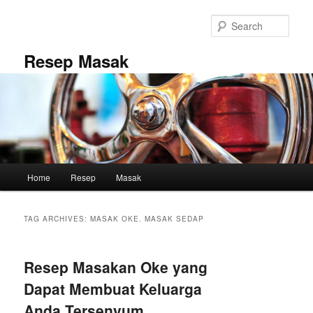
Skip
Skip
to
to
Sear
primary
secondary
content
content
Resep Masak
Main
Home
Resep
Masak
menu
TAG ARCHIVES:
MASAK OKE. MASAK SEDAP
Resep Masakan Oke yang
Dapat Membuat Keluarga
Anda Tersenyum