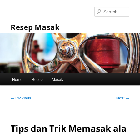
Skip
to
Sear
primary
content
Resep Masak
Main
Home
Resep
Masak
menu
Post
←
Previous
Next
→
navigation
Tips dan Trik Memasak ala