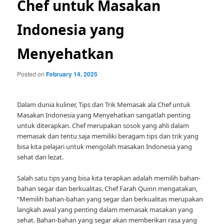
Chef untuk Masakan
Indonesia yang
Menyehatkan
Posted on
February 14, 2025
Dalam dunia kuliner, Tips dan Trik Memasak ala Chef untuk
Masakan Indonesia yang Menyehatkan sangatlah penting
untuk diterapkan. Chef merupakan sosok yang ahli dalam
memasak dan tentu saja memiliki beragam tips dan trik yang
bisa kita pelajari untuk mengolah masakan Indonesia yang
sehat dan lezat.
Salah satu tips yang bisa kita terapkan adalah memilih bahan-
bahan segar dan berkualitas. Chef Farah Quinn mengatakan,
“Memilih bahan-bahan yang segar dan berkualitas merupakan
langkah awal yang penting dalam memasak masakan yang
sehat. Bahan-bahan yang segar akan memberikan rasa yang