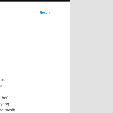
Next
→
ips
t.
Chef
 yang
ang masih