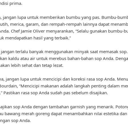
disi prima.
, jangan lupa untuk memberikan bumbu yang pas. Bumbu-bumb
utih, merica, garam, dan rempah-rempah lainnya dapat menamb
Anda. Chef Jamie Oliver menyarankan, “Selalu gunakan bumbu-
uk mendapatkan hasil yang terbaik.”
u, jangan terlalu banyak menggunakan minyak saat memasak sop.
kan kaldu atau air untuk merebus bahan-bahan sop Anda. Denga
akan lebih sehat dan tetap lezat.
ya, jangan lupa untuk mencicipi dan koreksi rasa sop Anda. Menu
Bourdain, “Mencicipi makanan adalah langkah penting dalam m
.” Pastikan rasa sop Anda sudah pas sebelum disajikan.
 sajikan sop Anda dengan tambahan garnish yang menarik. Poto
tau bawang merah goreng dapat menambahkan nilai estetika dan c
angan sop Anda.