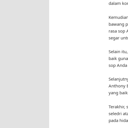
dalam kon
Kemudian
bawang p
rasa sop 
segar unt
Selain it
baik guna
sop Anda 
Selanjutn
Anthony 
yang baik
Terakhir,
seledri a
pada hid