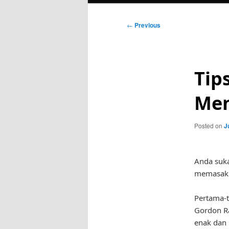
Post
←
Previous
navigation
Tip
Men
Posted on
J
Anda suka
memasak 
Pertama-t
Gordon R
enak dan 