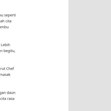
u seperti
ah cita
bumbu
 Lebih
n begitu,
rut Chef
emasak
ngan daun
ita rasa