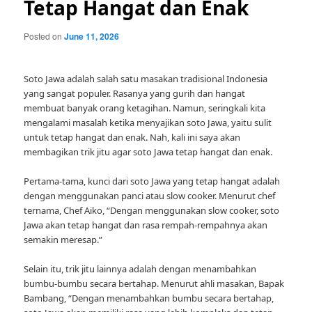
Tetap Hangat dan Enak
Posted on
June 11, 2026
Soto Jawa adalah salah satu masakan tradisional Indonesia
yang sangat populer. Rasanya yang gurih dan hangat
membuat banyak orang ketagihan. Namun, seringkali kita
mengalami masalah ketika menyajikan soto Jawa, yaitu sulit
untuk tetap hangat dan enak. Nah, kali ini saya akan
membagikan trik jitu agar soto Jawa tetap hangat dan enak.
Pertama-tama, kunci dari soto Jawa yang tetap hangat adalah
dengan menggunakan panci atau slow cooker. Menurut chef
ternama, Chef Aiko, “Dengan menggunakan slow cooker, soto
Jawa akan tetap hangat dan rasa rempah-rempahnya akan
semakin meresap.”
Selain itu, trik jitu lainnya adalah dengan menambahkan
bumbu-bumbu secara bertahap. Menurut ahli masakan, Bapak
Bambang, “Dengan menambahkan bumbu secara bertahap,