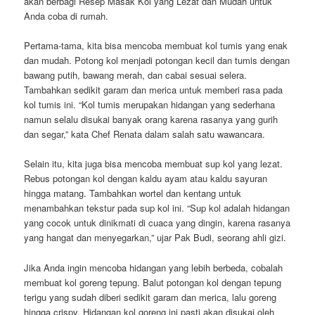
akan berbagi Resep Masak Kol yang Lezat dan Mudah untuk
Anda coba di rumah.
Pertama-tama, kita bisa mencoba membuat kol tumis yang enak
dan mudah. Potong kol menjadi potongan kecil dan tumis dengan
bawang putih, bawang merah, dan cabai sesuai selera.
Tambahkan sedikit garam dan merica untuk memberi rasa pada
kol tumis ini. “Kol tumis merupakan hidangan yang sederhana
namun selalu disukai banyak orang karena rasanya yang gurih
dan segar,” kata Chef Renata dalam salah satu wawancara.
Selain itu, kita juga bisa mencoba membuat sup kol yang lezat.
Rebus potongan kol dengan kaldu ayam atau kaldu sayuran
hingga matang. Tambahkan wortel dan kentang untuk
menambahkan tekstur pada sup kol ini. “Sup kol adalah hidangan
yang cocok untuk dinikmati di cuaca yang dingin, karena rasanya
yang hangat dan menyegarkan,” ujar Pak Budi, seorang ahli gizi.
Jika Anda ingin mencoba hidangan yang lebih berbeda, cobalah
membuat kol goreng tepung. Balut potongan kol dengan tepung
terigu yang sudah diberi sedikit garam dan merica, lalu goreng
hingga crispy. Hidangan kol goreng ini pasti akan disukai oleh