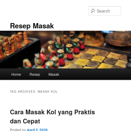
Skip
Skip
to
to
Sear
primary
secondary
content
content
Resep Masak
Main
Home
Resep
Masak
menu
TAG ARCHIVES:
MASAK KOL
Cara Masak Kol yang Praktis
dan Cepat
Posted on
April 3, 2026